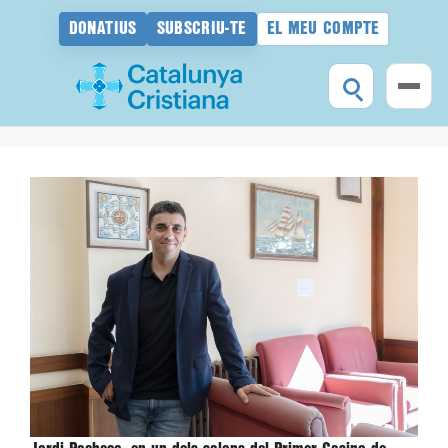
DONATIUS
SUBSCRIU-TE
EL MEU COMPTE
Vés
al
contingut