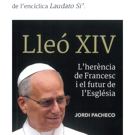
Laudato Si’
de l’encíclica
.